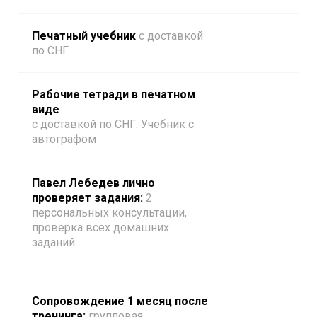
Печатный учебник
с доставкой
по СНГ
Рабочие тетради в печатном
виде
с доставкой по СНГ. Учебник с
автографом
Павел Лебедев лично
проверяет задания:
2
персональных консультации,
проверка всех домашних
заданий.
Сопровождение 1 месяц после
тренинга:
групповая