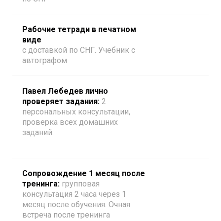
Рабочие тетради в печатном
виде
с доставкой по СНГ. Учебник с
автографом
Павел Лебедев лично
проверяет задания:
2
персональных консультации,
проверка всех домашних
заданий.
Сопровождение 1 месяц после
тренинга:
групповая
консультация 2 часа через 1
месяц после обучения. Очная
встреча после тренинга