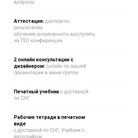
вопросы
Аттестация:
диплом по
результатам
обучения, возможность выступить
на TED конференции
2 онлайн консультации с
дизайнером:
онлайн по вашей
презентации в мини-группе
Печатный учебник
с доставкой
по СНГ
Рабочие тетради в печатном
виде
с доставкой по СНГ. Учебник с
автографом