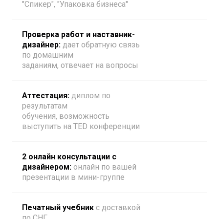
"Спикер", "Упаковка бизнеса"
Проверка работ и наставник-
дизайнер:
дает обратную связь
по домашним
заданиям, отвечает на вопросы
Аттестация:
диплом по
результатам
обучения, возможность
выступить на TED конференции
2 онлайн консультации с
дизайнером:
онлайн по вашей
презентации в мини-группе
Печатный учебник
с доставкой
по СНГ