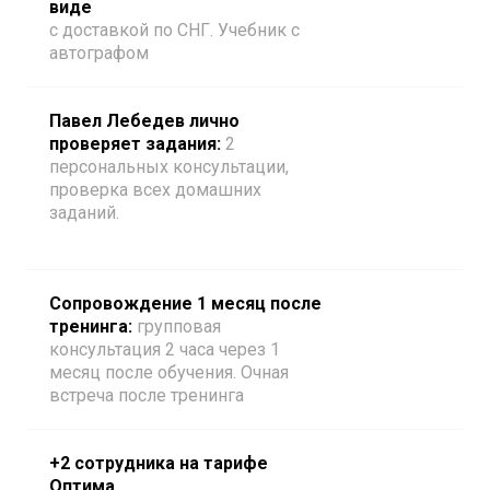
виде
с доставкой по СНГ. Учебник с
автографом
Павел Лебедев лично
проверяет задания:
2
персональных консультации,
проверка всех домашних
заданий.
Сопровождение 1 месяц после
тренинга:
групповая
консультация 2 часа через 1
месяц после обучения. Очная
встреча после тренинга
+2 сотрудника на тарифе
Оптима