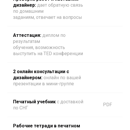
дизайнер:
дает обратную связь
по домашним
заданиям, отвечает на вопросы
Аттестация:
диплом по
результатам
обучения, возможность
выступить на TED конференции
2 онлайн консультации с
дизайнером:
онлайн по вашей
презентации в мини-группе
Печатный учебник
с доставкой
PDF
по СНГ
Рабочие тетради в печатном