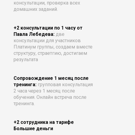
консультации, проверка всех
домашних заданий.
+2 консультации по 1 часу от
Павла Лебедева:
две
консультации для участников
Платинум группы, создаем вместе
структуру, страетгию, достигаем
результата
Сопровождение 1 месяц после
тренинга:
групповая консультация
2 часа через 1 месяц после
обучения. Онлайн встреча после
тренинга.
+2 сотрудника на тарифе
Большие деньги