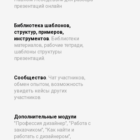
презентаций онлайн
Библиотека шаблонов,
структур, примеров,
инструментов
.
Библиотеки
материалов, рабочие тетради,
шаблоны структуры
презентаций.
Сообщество
.
Чат участников,
обмен опытом, возможность
увидеть кейсы других
участников
Дополнительные модули
"Профессия дизайнер", "Работа с
заказчиком", "Как найти и
работать с дизайнером",