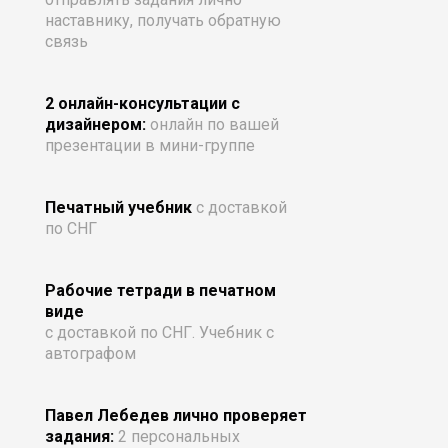
наставнику, получать обратную
связь
2 онлайн-консультации с
дизайнером:
онлайн по вашей
презентации в мини-группе
Печатный учебник
с доставкой
по СНГ
Рабочие тетради в печатном
виде
с доставкой по СНГ. Учебник с
автографом
Павел Лебедев лично проверяет
задания:
2 персональных