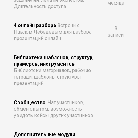
месяца
Длительность доступа
4 онлайн разбора
Встречи с
В
Павлом Лебедевым для разбора
записи
презентаций онлайн
Библиотека шаблонов, структур,
примеров, инструментов
.
Библиотеки материалов, рабочие
тетради, шаблоны структуры
презентаций.
Сообщество
.
Чат участников,
обмен опытом, возможность
увидеть кейсы других участников
Дополнительные модули