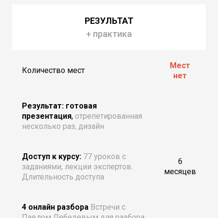
РЕЗУЛЬТАТ
+ практика
Мест
Количество мест
нет
Результат: готовая
презентация
,
отрепетированная
несколько раз, дизайн
Доступ к курсу:
77 уроков с
6
заданиями, лекции экспертов.
месяцев
Длительность доступа
4 онлайн разбора
Встречи с
Павлом Лебедевым для разбора