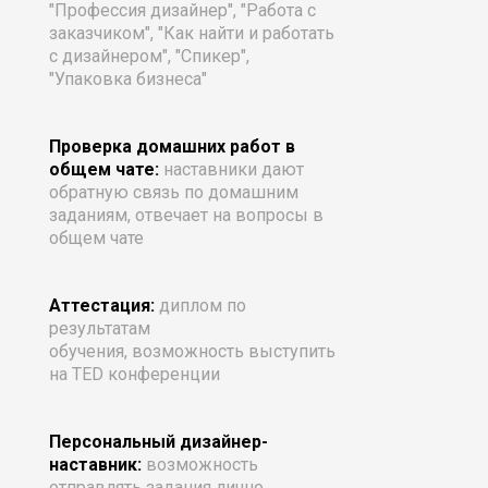
"Профессия дизайнер", "Работа с
заказчиком", "Как найти и работать
с дизайнером", "Спикер",
"Упаковка бизнеса"
Проверка домашних работ в
общем чате:
наставники
д
ают
обратную связь по домашним
заданиям, отвечает на вопросы в
общем чате
Аттестация:
диплом по
результатам
обучения, возможность выступить
на TED конференции
Персональный дизайнер-
наставник:
возможность
отправлять задания лично