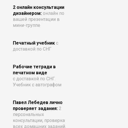
2 онлайн консультации
дизайнером:
онлайн по
вашей презентации в
мини-группе
Печатный учебник
с
доставкой по СНГ
Рабочие тетради в
печатном виде
с доставкой по СНГ.
Учебник с автографом
Павел Лебедев лично
проверяет задания:
2
персональных
консультации, проверка
всех домашних заданий.