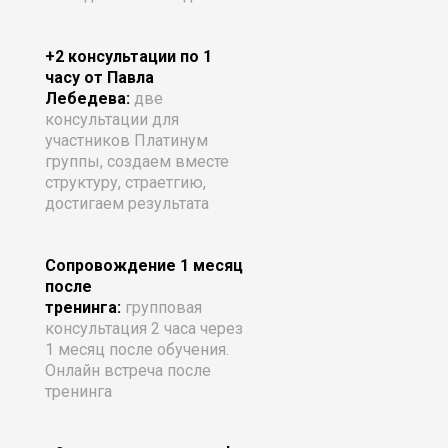
+2 консультации по 1
часу от Павла
Лебедева:
две
консультации для
участников Платинум
группы, создаем вместе
структуру, страетгию,
достигаем результата
Сопровождение 1 месяц
после
тренинга:
групповая
консультация 2 часа через
1 месяц после обучения.
Онлайн встреча после
тренинга