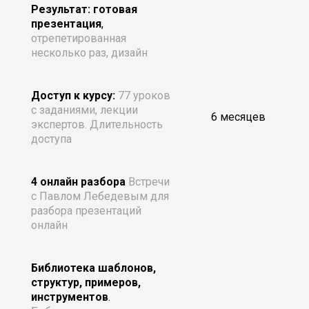
Результат: готовая
презентация
,
отрепетированная
несколько раз, дизайн
Доступ к курсу:
77 уроков
с заданиями, лекции
6 месяцев
экспертов. Длительность
доступа
4 онлайн разбора
Встречи
с Павлом Лебедевым для
разбора презентаций
онлайн
Библиотека шаблонов,
структур, примеров,
инструментов
.